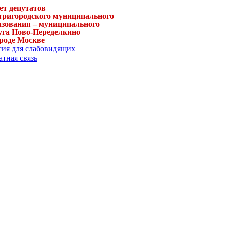
ет депутатов
тригородского муниципального
азования – муниципального
уга Ново-Переделкино
ороде Москве
сия для слабовидящих
тная связь