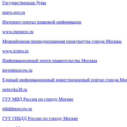
Государственная Дума
pravo.gov.ru
Интернет-портал правовой информации
www.mosproc.ru
Межрайонная природоохранная прокуратура города Москвы
www.icmos.ru
Информационный центр правительства Москвы
investmoscow.ru
Единый информационный инвестиционный портал города Мо
petrovka38.ru
ГУУ МВД России по городу Москве
gibddmoscow.ru
ГУУ ГИБДД России по городу Москве