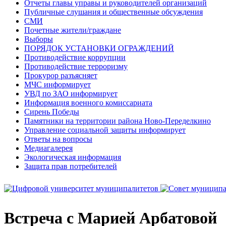
Отчеты главы управы и руководителей организаций
Публичные слушания и общественные обсуждения
СМИ
Почетные жители/граждане
Выборы
ПОРЯДОК УСТАНОВКИ ОГРАЖДЕНИЙ
Противодействие коррупции
Противодействие терроризму
Прокурор разъясняет
МЧС информирует
УВД по ЗАО информирует
Информация военного комиссариата
Сирень Победы
Памятники на территории района Ново-Переделкино
Управление социальной защиты информирует
Ответы на вопросы
Медиагалерея
Экологическая информация
Защита прав потребителей
Встреча с Марией Арбатовой