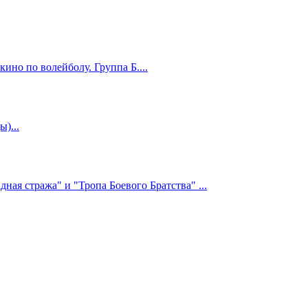
ино по волейболу. Группа Б....
)...
ная стража" и "Тропа Боевого Братства" ...