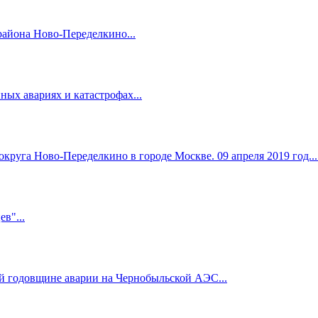
района Ново-Переделкино...
ых авариях и катастрофах...
округа Ново-Переделкино в городе Москве. 09 апреля 2019 год...
в"...
ый годовщине аварии на Чернобыльской АЭС...