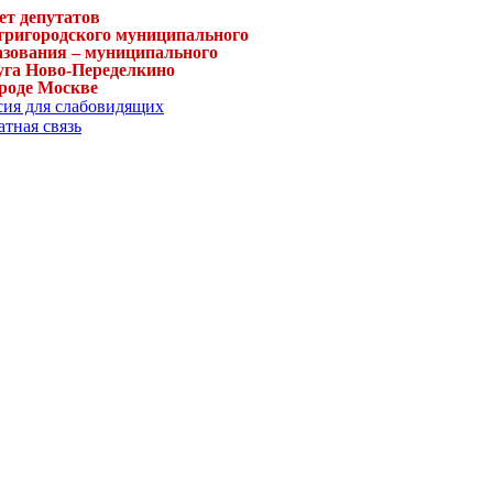
ет депутатов
тригородского муниципального
азования – муниципального
уга Ново-Переделкино
ороде Москве
сия для слабовидящих
тная связь