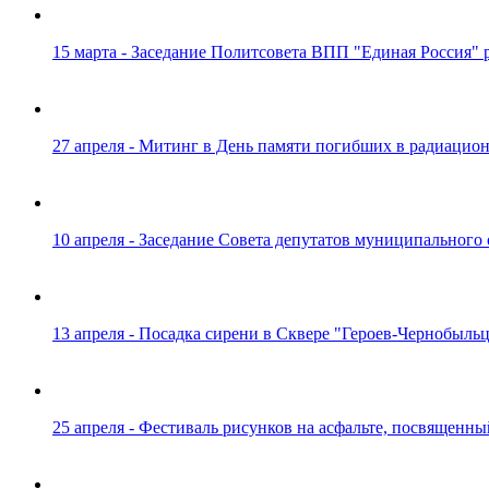
15 марта - Заседание Политсовета ВПП "Единая Россия" 
27 апреля - Митинг в День памяти погибших в радиационн
10 апреля - Заседание Совета депутатов муниципального 
13 апреля - Посадка сирени в Сквере "Героев-Чернобыльце
25 апреля - Фестиваль рисунков на асфальте, посвященн