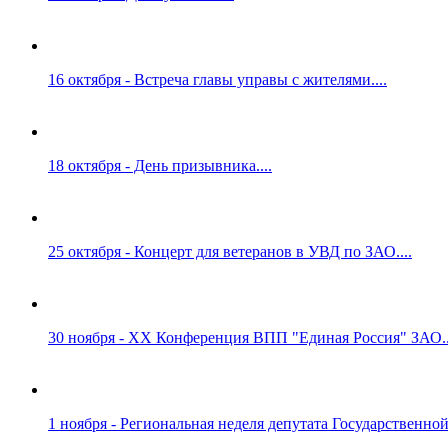
16 октября - Встреча главы управы с жителями....
18 октября - День призывника....
25 октября - Концерт для ветеранов в УВД по ЗАО....
30 ноября - ХХ Конференция ВПП "Единая Россия" ЗАО..
1 ноября - Региональная неделя депутата Государственно