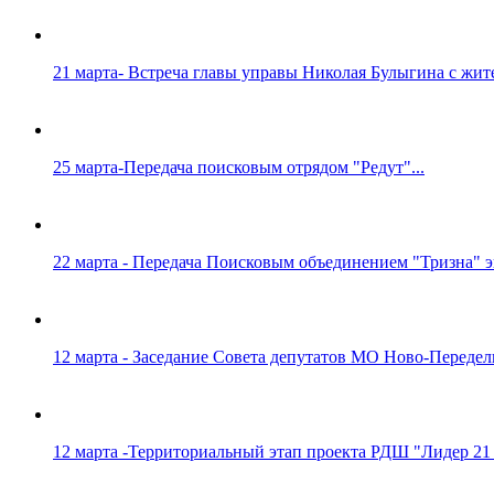
21 марта- Встреча главы управы Николая Булыгина с жите
25 марта-Передача поисковым отрядом "Редут"...
22 марта - Передача Поисковым объединением "Тризна" 
12 марта - Заседание Совета депутатов МО Ново-Переделк
12 марта -Территориальный этап проекта РДШ "Лидер 21 в