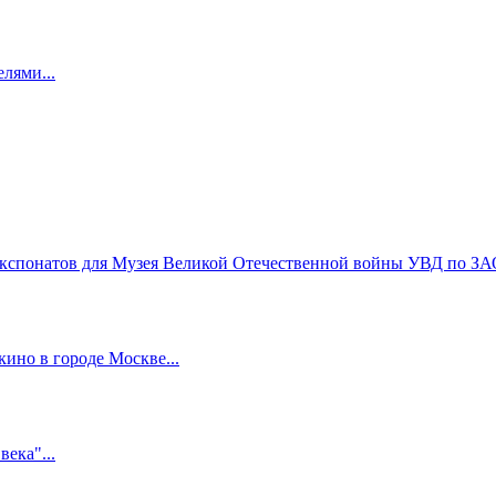
лями...
экспонатов для Музея Великой Отечественной войны УВД по ЗАО
ино в городе Москве...
ека"...