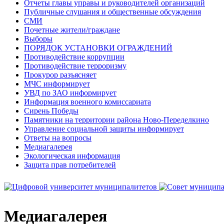
Отчеты главы управы и руководителей организаций
Публичные слушания и общественные обсуждения
СМИ
Почетные жители/граждане
Выборы
ПОРЯДОК УСТАНОВКИ ОГРАЖДЕНИЙ
Противодействие коррупции
Противодействие терроризму
Прокурор разъясняет
МЧС информирует
УВД по ЗАО информирует
Информация военного комиссариата
Сирень Победы
Памятники на территории района Ново-Переделкино
Управление социальной защиты информирует
Ответы на вопросы
Медиагалерея
Экологическая информация
Защита прав потребителей
Медиагалерея