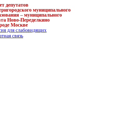
ет депутатов
тригородского муниципального
азования – муниципального
уга Ново-Переделкино
ороде Москве
сия для слабовидящих
тная связь