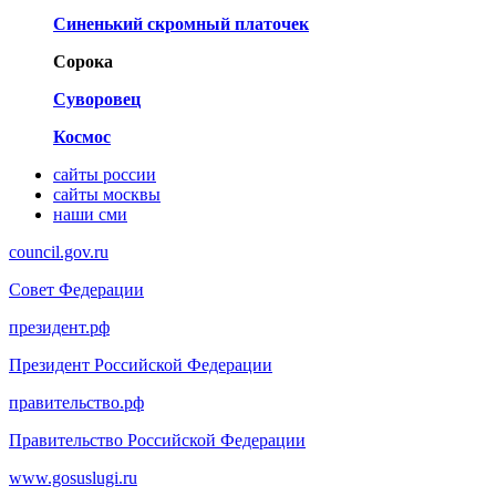
Синенький скромный платочек
Сорока
Суворовец
Космос
сайты россии
сайты москвы
наши сми
council.gov.ru
Совет Федерации
президент.рф
Президент Российской Федерации
правительство.рф
Правительство Российской Федерации
www.gosuslugi.ru