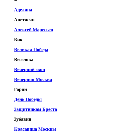
Аделина
Аветисян
Алексей Маресьев
Бик
Великая Победа
Веселова
Вечерний звон
Вечерняя Москва
Горин
День Победы
Защитникам Бреста
Зубавин
Красавица Москвы