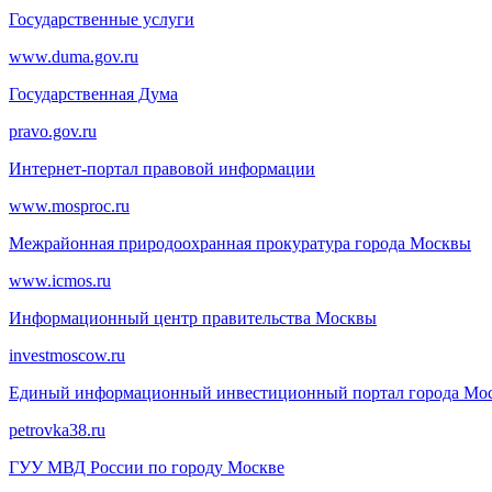
Государственные услуги
www.duma.gov.ru
Государственная Дума
pravo.gov.ru
Интернет-портал правовой информации
www.mosproc.ru
Межрайонная природоохранная прокуратура города Москвы
www.icmos.ru
Информационный центр правительства Москвы
investmoscow.ru
Единый информационный инвестиционный портал города Мо
petrovka38.ru
ГУУ МВД России по городу Москве