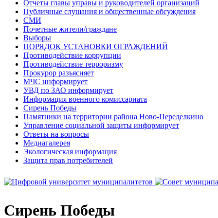
Отчеты главы управы и руководителей организаций
Публичные слушания и общественные обсуждения
СМИ
Почетные жители/граждане
Выборы
ПОРЯДОК УСТАНОВКИ ОГРАЖДЕНИЙ
Противодействие коррупции
Противодействие терроризму
Прокурор разъясняет
МЧС информирует
УВД по ЗАО информирует
Информация военного комиссариата
Сирень Победы
Памятники на территории района Ново-Переделкино
Управление социальной защиты информирует
Ответы на вопросы
Медиагалерея
Экологическая информация
Защита прав потребителей
Сирень Победы