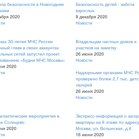
ла безопасности в Новогодние
Безопасность детей - забота
ники
взрослых
абря 2020
9 декабря 2020
сти
Новости
ках 30-летия МЧС России
Владельцам частных домов и
чный главк в своих аккаунтах
участков на заметку
льных сетей запустил проект
26 июня 2020
названием «Будни МЧС Москвы»
Новости
ня 2020
сти
Надзорными органами МЧС Р
проверено более 2,7 тыс. детс
лагерей
26 июня 2020
Новости
лактические мероприятия в
Экспресс-информация о заго
не Солнцево
квартиры на 6 этаже по адресу:
ня 2020
Москва, ул. Волынская, д.4
сти
16 июня 2020