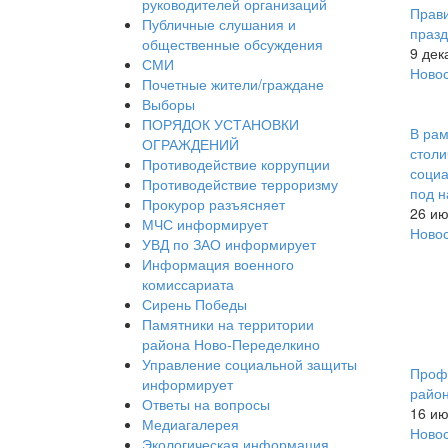
руководителей организаций
Прави
Публичные слушания и
празд
общественные обсуждения
9 дек
СМИ
Ново
Почетные жители/граждане
Выборы
ПОРЯДОК УСТАНОВКИ
В рам
ОГРАЖДЕНИЙ
столи
Противодействие коррупции
социа
Противодействие терроризму
под 
Прокурор разъясняет
26 ию
МЧС информирует
Ново
УВД по ЗАО информирует
Информация военного
комиссариата
Сирень Победы
Памятники на территории
района Ново-Переделкино
Управление социальной защиты
Профи
информирует
райо
Ответы на вопросы
16 ию
Медиагалерея
Ново
Экологическая информация