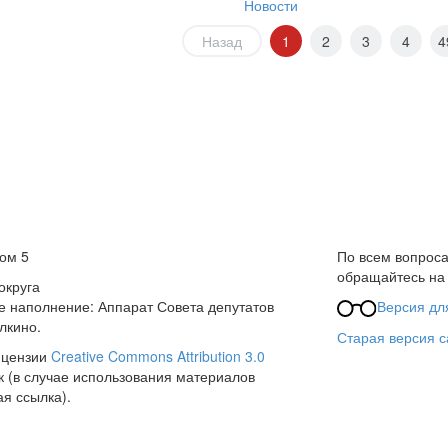
Новости
Назад
1
2
3
4
4
дом 5
По всем вопроса
обращайтесь н
округа
 наполнение: Аппарат Совета депутатов
Версия дл
лкино.
Старая версия с
ицензии
Creative Commons Attribution 3.0
к (в случае использования материалов
ая ссылка).