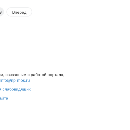
9
Вперед
м, связанным с работой портала,
а
info@np-mos.ru
я слабовидящих
айта