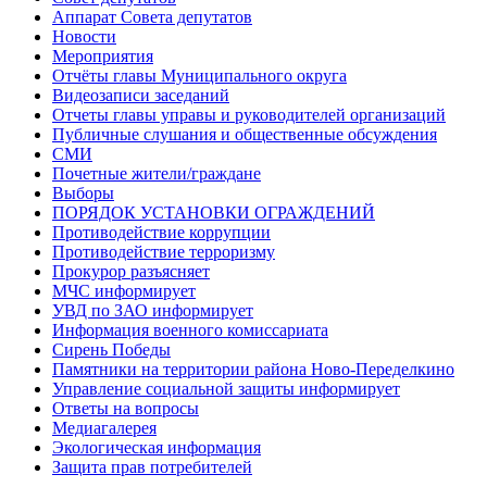
Аппарат Совета депутатов
Новости
Мероприятия
Отчёты главы Муниципального округа
Видеозаписи заседаний
Отчеты главы управы и руководителей организаций
Публичные слушания и общественные обсуждения
СМИ
Почетные жители/граждане
Выборы
ПОРЯДОК УСТАНОВКИ ОГРАЖДЕНИЙ
Противодействие коррупции
Противодействие терроризму
Прокурор разъясняет
МЧС информирует
УВД по ЗАО информирует
Информация военного комиссариата
Сирень Победы
Памятники на территории района Ново-Переделкино
Управление социальной защиты информирует
Ответы на вопросы
Медиагалерея
Экологическая информация
Защита прав потребителей