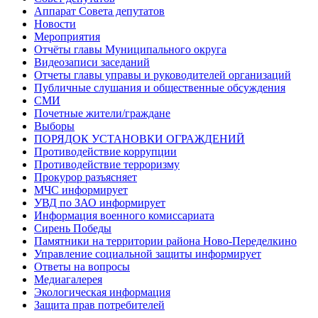
Аппарат Совета депутатов
Новости
Мероприятия
Отчёты главы Муниципального округа
Видеозаписи заседаний
Отчеты главы управы и руководителей организаций
Публичные слушания и общественные обсуждения
СМИ
Почетные жители/граждане
Выборы
ПОРЯДОК УСТАНОВКИ ОГРАЖДЕНИЙ
Противодействие коррупции
Противодействие терроризму
Прокурор разъясняет
МЧС информирует
УВД по ЗАО информирует
Информация военного комиссариата
Сирень Победы
Памятники на территории района Ново-Переделкино
Управление социальной защиты информирует
Ответы на вопросы
Медиагалерея
Экологическая информация
Защита прав потребителей