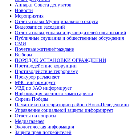
Аппарат Совета депутатов
Новости
Мероприятия
Отчёты главы Муниципального округа
Видеозаписи заседаний
Отчеты главы управы и руководителей организаций
Публичные слушания и общественные обсуждения
СМИ
Почетные жители/граждане
Выборы
ПОРЯДОК УСТАНОВКИ ОГРАЖДЕНИЙ
Противодействие коррупции
Противодействие терроризму
Прокурор разъясняет
МЧС информирует
УВД по ЗАО информирует
Информация военного комиссариата
Сирень Победы
Памятники на территории района Ново-Переделкино
Управление социальной защиты информирует
Ответы на вопросы
Медиагалерея
Экологическая информация
Защита прав потребителей