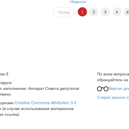
Новости
Назад
1
2
3
4
4
дом 5
По всем вопроса
обращайтесь н
округа
 наполнение: Аппарат Совета депутатов
Версия дл
лкино.
Старая версия с
ицензии
Creative Commons Attribution 3.0
к (в случае использования материалов
ая ссылка).