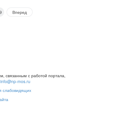
9
Вперед
м, связанным с работой портала,
а
info@np-mos.ru
я слабовидящих
айта