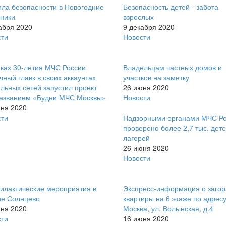
ла безопасности в Новогодние
Безопасность детей - забота
ники
взрослых
абря 2020
9 декабря 2020
сти
Новости
ках 30-летия МЧС России
Владельцам частных домов и
чный главк в своих аккаунтах
участков на заметку
льных сетей запустил проект
26 июня 2020
названием «Будни МЧС Москвы»
Новости
ня 2020
сти
Надзорными органами МЧС Р
проверено более 2,7 тыс. детс
лагерей
26 июня 2020
Новости
лактические мероприятия в
Экспресс-информация о заго
не Солнцево
квартиры на 6 этаже по адресу:
ня 2020
Москва, ул. Волынская, д.4
сти
16 июня 2020