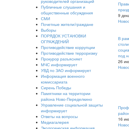
руководителей организаций
Прави
Публичные слушания и
празд
общественные обсуждения
9 дек
СМИ
Ново
Почетные жители/граждане
Выборы
ПОРЯДОК УСТАНОВКИ
В рам
ОГРАЖДЕНИЙ
столи
Противодействие коррупции
социа
Противодействие терроризму
под 
Прокурор разъясняет
26 ию
МЧС информирует
Ново
УВД по ЗАО информирует
Информация военного
комиссариата
Сирень Победы
Памятники на территории
района Ново-Переделкино
Управление социальной защиты
Профи
информирует
райо
Ответы на вопросы
16 ию
Медиагалерея
Ново
Экологическая информация