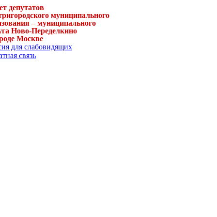
ет депутатов
тригородского муниципального
азования – муниципального
уга Ново-Переделкино
ороде Москве
сия для слабовидящих
тная связь