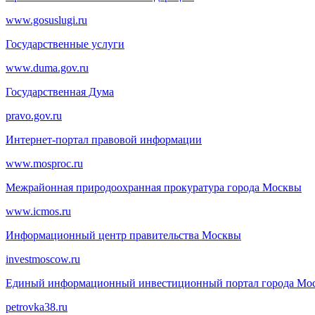
www.gosuslugi.ru
Государственные услуги
www.duma.gov.ru
Государственная Дума
pravo.gov.ru
Интернет-портал правовой информации
www.mosproc.ru
Межрайонная природоохранная прокуратура города Москвы
www.icmos.ru
Информационный центр правительства Москвы
investmoscow.ru
Единый информационный инвестиционный портал города Мо
petrovka38.ru