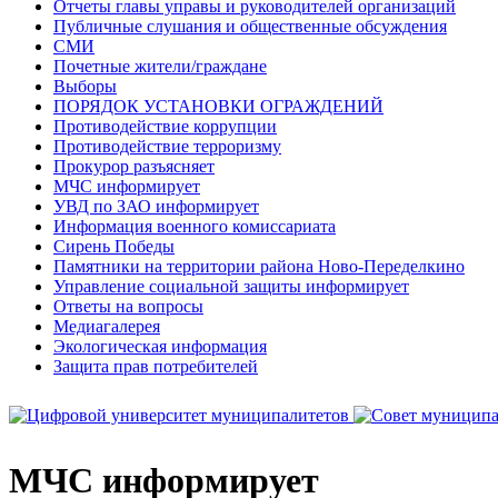
Отчеты главы управы и руководителей организаций
Публичные слушания и общественные обсуждения
СМИ
Почетные жители/граждане
Выборы
ПОРЯДОК УСТАНОВКИ ОГРАЖДЕНИЙ
Противодействие коррупции
Противодействие терроризму
Прокурор разъясняет
МЧС информирует
УВД по ЗАО информирует
Информация военного комиссариата
Сирень Победы
Памятники на территории района Ново-Переделкино
Управление социальной защиты информирует
Ответы на вопросы
Медиагалерея
Экологическая информация
Защита прав потребителей
МЧС информирует