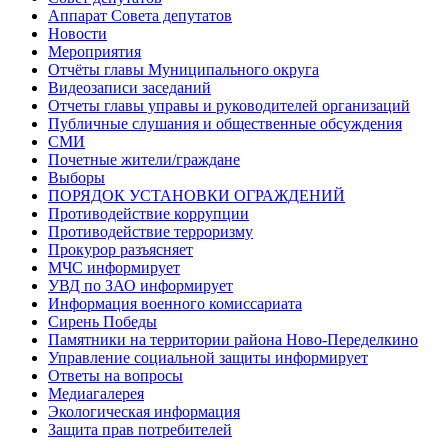
Аппарат Совета депутатов
Новости
Мероприятия
Отчёты главы Муниципального округа
Видеозаписи заседаний
Отчеты главы управы и руководителей организаций
Публичные слушания и общественные обсуждения
СМИ
Почетные жители/граждане
Выборы
ПОРЯДОК УСТАНОВКИ ОГРАЖДЕНИЙ
Противодействие коррупции
Противодействие терроризму
Прокурор разъясняет
МЧС информирует
УВД по ЗАО информирует
Информация военного комиссариата
Сирень Победы
Памятники на территории района Ново-Переделкино
Управление социальной защиты информирует
Ответы на вопросы
Медиагалерея
Экологическая информация
Защита прав потребителей