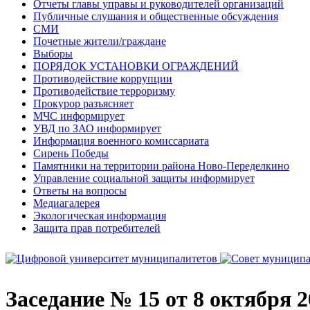
Отчеты главы управы и руководителей организаций
Публичные слушания и общественные обсуждения
СМИ
Почетные жители/граждане
Выборы
ПОРЯДОК УСТАНОВКИ ОГРАЖДЕНИЙ
Противодействие коррупции
Противодействие терроризму
Прокурор разъясняет
МЧС информирует
УВД по ЗАО информирует
Информация военного комиссариата
Сирень Победы
Памятники на территории района Ново-Переделкино
Управление социальной защиты информирует
Ответы на вопросы
Медиагалерея
Экологическая информация
Защита прав потребителей
Заседание № 15 от 8 октября 2