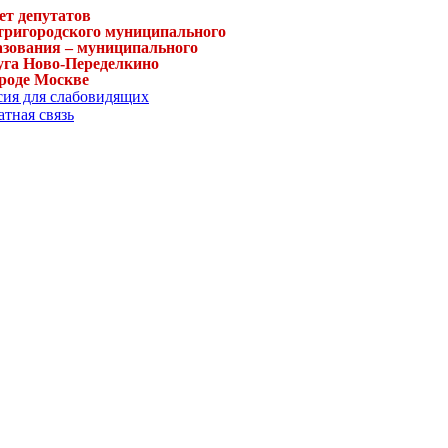
ет депутатов
тригородского муниципального
азования – муниципального
уга Ново-Переделкино
ороде Москве
сия для слабовидящих
тная связь