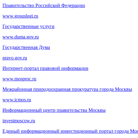
Правительство Российской Федерации
www.gosuslugi.ru
Государственные услуги
www.duma.gov.ru
Государственная Дума
pravo.gov.ru
Интернет-портал правовой информации
www.mosproc.ru
Межрайонная природоохранная прокуратура города Москвы
www.icmos.ru
Информационный центр правительства Москвы
investmoscow.ru
Единый информационный инвестиционный портал города Мо