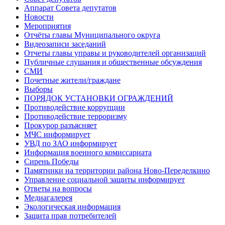
Аппарат Совета депутатов
Новости
Мероприятия
Отчёты главы Муниципального округа
Видеозаписи заседаний
Отчеты главы управы и руководителей организаций
Публичные слушания и общественные обсуждения
СМИ
Почетные жители/граждане
Выборы
ПОРЯДОК УСТАНОВКИ ОГРАЖДЕНИЙ
Противодействие коррупции
Противодействие терроризму
Прокурор разъясняет
МЧС информирует
УВД по ЗАО информирует
Информация военного комиссариата
Сирень Победы
Памятники на территории района Ново-Переделкино
Управление социальной защиты информирует
Ответы на вопросы
Медиагалерея
Экологическая информация
Защита прав потребителей