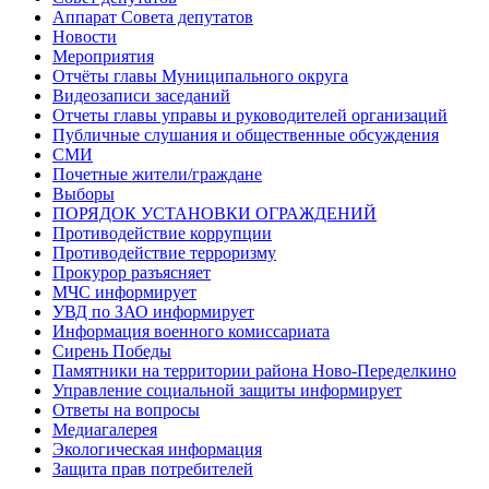
Аппарат Совета депутатов
Новости
Мероприятия
Отчёты главы Муниципального округа
Видеозаписи заседаний
Отчеты главы управы и руководителей организаций
Публичные слушания и общественные обсуждения
СМИ
Почетные жители/граждане
Выборы
ПОРЯДОК УСТАНОВКИ ОГРАЖДЕНИЙ
Противодействие коррупции
Противодействие терроризму
Прокурор разъясняет
МЧС информирует
УВД по ЗАО информирует
Информация военного комиссариата
Сирень Победы
Памятники на территории района Ново-Переделкино
Управление социальной защиты информирует
Ответы на вопросы
Медиагалерея
Экологическая информация
Защита прав потребителей