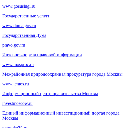
www.gosuslugi.ru
Государственные услуги
www.duma.gov.ru
Государственная Дума
pravo.gov.ru
Интернет-портал правовой информации
www.mosproc.ru
Межрайонная природоохранная прокуратура города Москвы
www.icmos.ru
Информационный центр правительства Москвы
investmoscow.ru
Единый информационный инвестиционный портал города
Москвы
petrovka38.ru