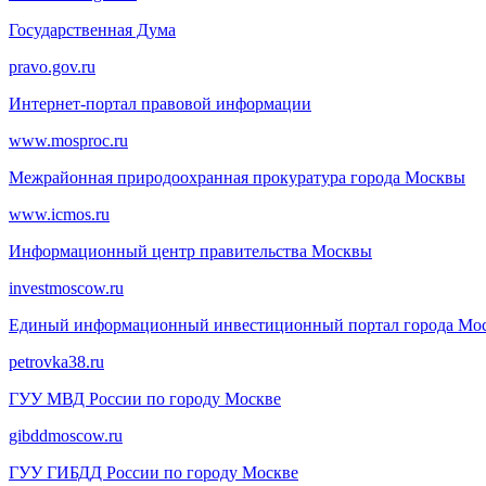
Государственная Дума
pravo.gov.ru
Интернет-портал правовой информации
www.mosproc.ru
Межрайонная природоохранная прокуратура города Москвы
www.icmos.ru
Информационный центр правительства Москвы
investmoscow.ru
Единый информационный инвестиционный портал города Мо
petrovka38.ru
ГУУ МВД России по городу Москве
gibddmoscow.ru
ГУУ ГИБДД России по городу Москве