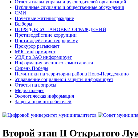
Отчеты главы управы и руководителей организаций
Публичные слушания и общественные обсуждения
СМИ
Почетные жители/граждане
Выборы
ПОРЯДОК УСТАНОВКИ ОГРАЖДЕНИЙ
Противодействие коррупции
Противодействие терроризму
Прокурор разъясняет
МЧС информирует
УВД по ЗАО информирует
Информация военного комиссариата
Сирень Победы
Памятники на территории района Ново-Переделкино
Управление социальной защиты информирует
Ответы на вопросы
Медиагалерея
Экологическая информация
Защита прав потребителей
Второй этап II Открытого 