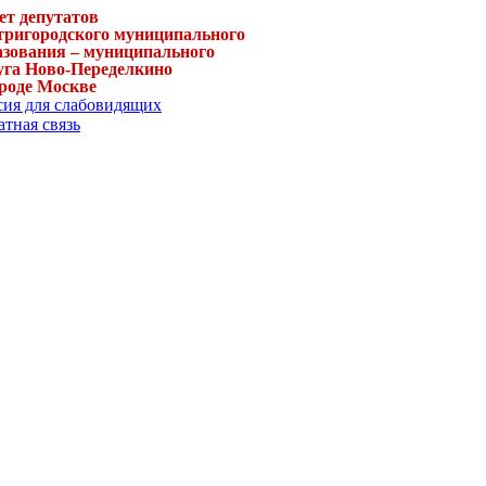
ет депутатов
тригородского муниципального
азования – муниципального
уга Ново-Переделкино
ороде Москве
сия для слабовидящих
тная связь