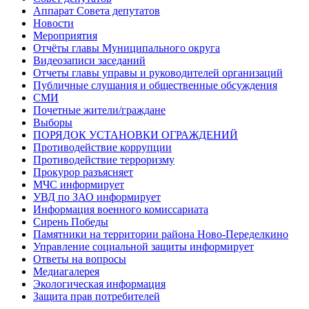
Аппарат Совета депутатов
Новости
Мероприятия
Отчёты главы Муниципального округа
Видеозаписи заседаний
Отчеты главы управы и руководителей организаций
Публичные слушания и общественные обсуждения
СМИ
Почетные жители/граждане
Выборы
ПОРЯДОК УСТАНОВКИ ОГРАЖДЕНИЙ
Противодействие коррупции
Противодействие терроризму
Прокурор разъясняет
МЧС информирует
УВД по ЗАО информирует
Информация военного комиссариата
Сирень Победы
Памятники на территории района Ново-Переделкино
Управление социальной защиты информирует
Ответы на вопросы
Медиагалерея
Экологическая информация
Защита прав потребителей