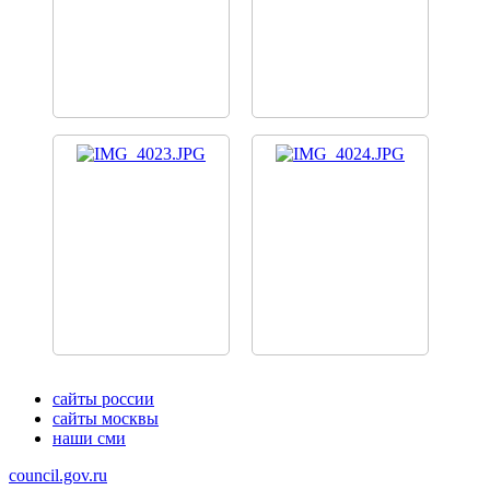
сайты россии
сайты москвы
наши сми
council.gov.ru