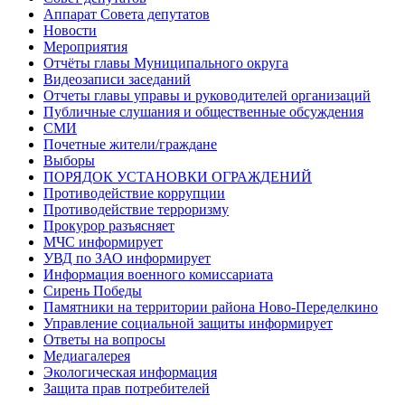
Аппарат Совета депутатов
Новости
Мероприятия
Отчёты главы Муниципального округа
Видеозаписи заседаний
Отчеты главы управы и руководителей организаций
Публичные слушания и общественные обсуждения
СМИ
Почетные жители/граждане
Выборы
ПОРЯДОК УСТАНОВКИ ОГРАЖДЕНИЙ
Противодействие коррупции
Противодействие терроризму
Прокурор разъясняет
МЧС информирует
УВД по ЗАО информирует
Информация военного комиссариата
Сирень Победы
Памятники на территории района Ново-Переделкино
Управление социальной защиты информирует
Ответы на вопросы
Медиагалерея
Экологическая информация
Защита прав потребителей