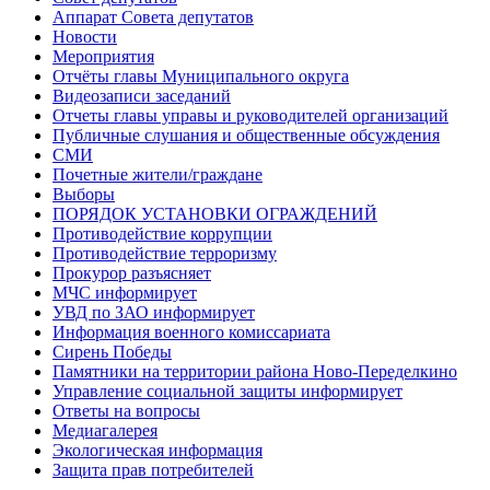
Аппарат Совета депутатов
Новости
Мероприятия
Отчёты главы Муниципального округа
Видеозаписи заседаний
Отчеты главы управы и руководителей организаций
Публичные слушания и общественные обсуждения
СМИ
Почетные жители/граждане
Выборы
ПОРЯДОК УСТАНОВКИ ОГРАЖДЕНИЙ
Противодействие коррупции
Противодействие терроризму
Прокурор разъясняет
МЧС информирует
УВД по ЗАО информирует
Информация военного комиссариата
Сирень Победы
Памятники на территории района Ново-Переделкино
Управление социальной защиты информирует
Ответы на вопросы
Медиагалерея
Экологическая информация
Защита прав потребителей