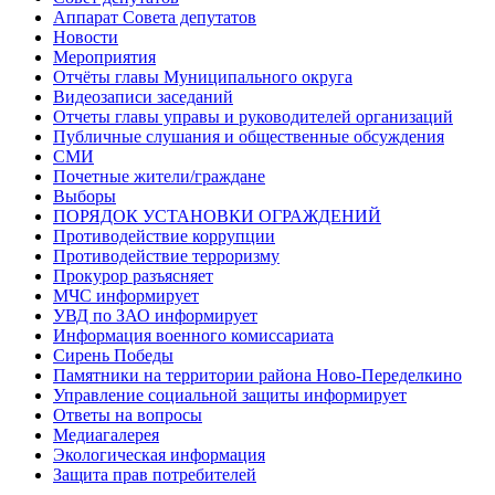
Аппарат Совета депутатов
Новости
Мероприятия
Отчёты главы Муниципального округа
Видеозаписи заседаний
Отчеты главы управы и руководителей организаций
Публичные слушания и общественные обсуждения
СМИ
Почетные жители/граждане
Выборы
ПОРЯДОК УСТАНОВКИ ОГРАЖДЕНИЙ
Противодействие коррупции
Противодействие терроризму
Прокурор разъясняет
МЧС информирует
УВД по ЗАО информирует
Информация военного комиссариата
Сирень Победы
Памятники на территории района Ново-Переделкино
Управление социальной защиты информирует
Ответы на вопросы
Медиагалерея
Экологическая информация
Защита прав потребителей