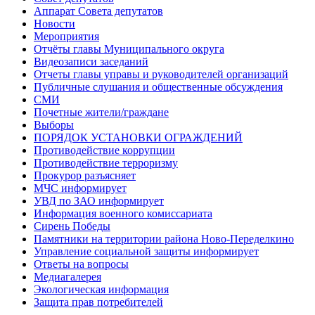
Аппарат Совета депутатов
Новости
Мероприятия
Отчёты главы Муниципального округа
Видеозаписи заседаний
Отчеты главы управы и руководителей организаций
Публичные слушания и общественные обсуждения
СМИ
Почетные жители/граждане
Выборы
ПОРЯДОК УСТАНОВКИ ОГРАЖДЕНИЙ
Противодействие коррупции
Противодействие терроризму
Прокурор разъясняет
МЧС информирует
УВД по ЗАО информирует
Информация военного комиссариата
Сирень Победы
Памятники на территории района Ново-Переделкино
Управление социальной защиты информирует
Ответы на вопросы
Медиагалерея
Экологическая информация
Защита прав потребителей