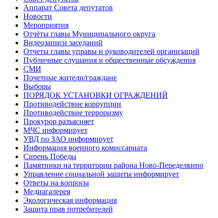
Аппарат Совета депутатов
Новости
Мероприятия
Отчёты главы Муниципального округа
Видеозаписи заседаний
Отчеты главы управы и руководителей организаций
Публичные слушания и общественные обсуждения
СМИ
Почетные жители/граждане
Выборы
ПОРЯДОК УСТАНОВКИ ОГРАЖДЕНИЙ
Противодействие коррупции
Противодействие терроризму
Прокурор разъясняет
МЧС информирует
УВД по ЗАО информирует
Информация военного комиссариата
Сирень Победы
Памятники на территории района Ново-Переделкино
Управление социальной защиты информирует
Ответы на вопросы
Медиагалерея
Экологическая информация
Защита прав потребителей