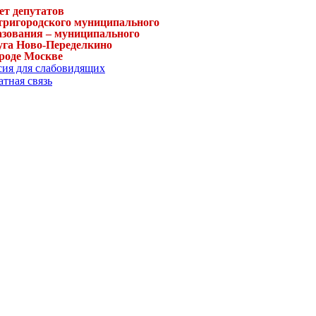
ет депутатов
тригородского муниципального
азования – муниципального
уга Ново-Переделкино
ороде Москве
сия для слабовидящих
тная связь