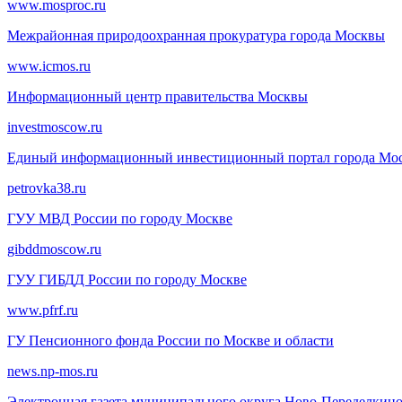
www.mosproc.ru
Межрайонная природоохранная прокуратура города Москвы
www.icmos.ru
Информационный центр правительства Москвы
investmoscow.ru
Единый информационный инвестиционный портал города Мо
petrovka38.ru
ГУУ МВД России по городу Москве
gibddmoscow.ru
ГУУ ГИБДД России по городу Москве
www.pfrf.ru
ГУ Пенсионного фонда России по Москве и области
news.np-mos.ru
Электронная газета муниципального округа Ново-Переделкин