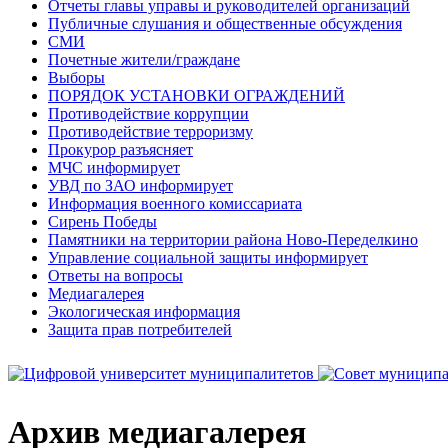
Отчеты главы управы и руководителей организаций
Публичные слушания и общественные обсуждения
СМИ
Почетные жители/граждане
Выборы
ПОРЯДОК УСТАНОВКИ ОГРАЖДЕНИЙ
Противодействие коррупции
Противодействие терроризму
Прокурор разъясняет
МЧС информирует
УВД по ЗАО информирует
Информация военного комиссариата
Сирень Победы
Памятники на территории района Ново-Переделкино
Управление социальной защиты информирует
Ответы на вопросы
Медиагалерея
Экологическая информация
Защита прав потребителей
Архив медиагалерея