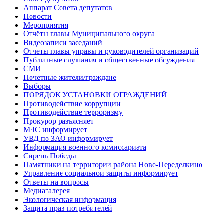
Аппарат Совета депутатов
Новости
Мероприятия
Отчёты главы Муниципального округа
Видеозаписи заседаний
Отчеты главы управы и руководителей организаций
Публичные слушания и общественные обсуждения
СМИ
Почетные жители/граждане
Выборы
ПОРЯДОК УСТАНОВКИ ОГРАЖДЕНИЙ
Противодействие коррупции
Противодействие терроризму
Прокурор разъясняет
МЧС информирует
УВД по ЗАО информирует
Информация военного комиссариата
Сирень Победы
Памятники на территории района Ново-Переделкино
Управление социальной защиты информирует
Ответы на вопросы
Медиагалерея
Экологическая информация
Защита прав потребителей